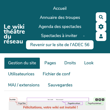
Aller au contenu principal
Accueil
Annuaire des troupes
Rec
Le wiki
Agenda des spectacles
théâtre
du
Spectacles à inviter
-
réseau
Revenir sur le site de l'ADEC 56
Gestion du site
Pages
Droits
Look
Utilisateurices
Fichier de conf
MAJ / extensions
Sauvegardes